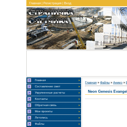
Главная
|
Регистрация
|
Вход
Главная
Главная
»
Файлы
»
Анимэ
»
Составление смет
Neon Genesis Evangel
Укрупненные расчеты
Контакты
Обратная связь
Мои проекты
Летопись
Файлы