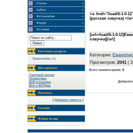
Статьи
Сайты
<a href="/load/6-1-0-
Фотоальбом
(русская озвучка) </a>
Форум
Гостевая
[url=/load/6-1-0-12]Е
озвучка)[/url]
Категории раздела
Категория
:
Евангели
Евангелион
[26]
Просмотров
:
2041
|
З
Мои проекты
Всего комментариев
:
0
Сметный портал
Нормативы
Добавлять
B2B площадка
Всё о ФОРДах
Летопись
[
Добавить новость
]
Ссылки
Форма входа