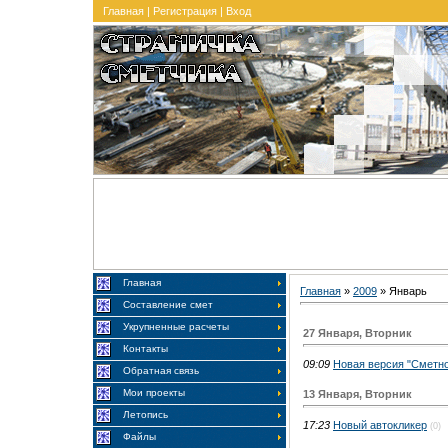
Главная
|
Регистрация
|
Вход
Главная
Главная
»
2009
»
Январь
Составление смет
Укрупненные расчеты
27 Января, Вторник
Контакты
09:09
Новая версия "Сметно
Обратная связь
Мои проекты
13 Января, Вторник
Летопись
17:23
Новый автокликер
(0)
Файлы