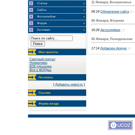
11 Января, Воскресенье
Статьи
Сайты
06:19
Обновления сайта
(0)
Фотоальбом
06 Января, Вторник
Форум
16:26
Автосерфинг
Гостевая
(0)
05 Января, Понедельник
17:14
Добавлен форум
(0)
Мои проекты
Сметный портал
Нормативы
B2B площадка
Всё о ФОРДах
Летопись
[
Добавить новость
]
Ссылки
Форма входа