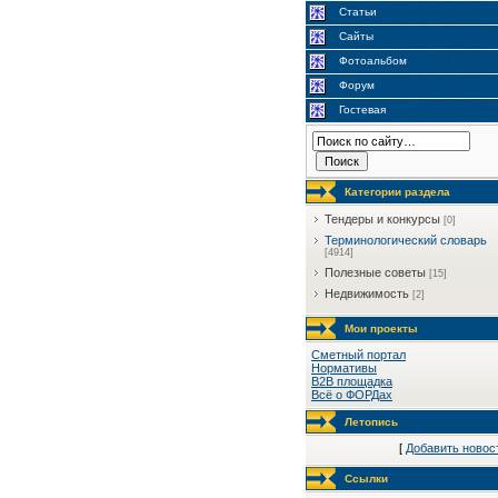
Статьи
Сайты
Фотоальбом
Форум
Гостевая
Категории раздела
Тендеры и конкурсы
[0]
Терминологический словарь
[4914]
Полезные советы
[15]
Недвижимость
[2]
Мои проекты
Сметный портал
Нормативы
B2B площадка
Всё о ФОРДах
Летопись
[
Добавить новос
Ссылки