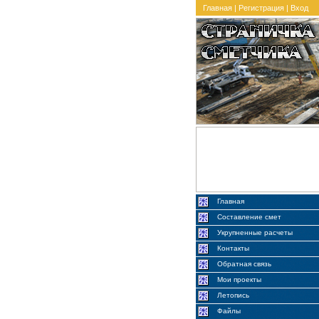
Главная
|
Регистрация
|
Вход
Главная
Составление смет
Укрупненные расчеты
Контакты
Обратная связь
Мои проекты
Летопись
Файлы