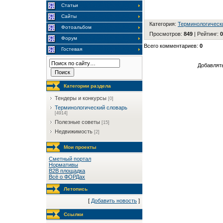
Статьи
Сайты
Категория
:
Терминологическ
Фотоальбом
Просмотров
:
849
|
Рейтинг
:
0
Форум
Всего комментариев
:
0
Гостевая
Добавлять
Категории раздела
Тендеры и конкурсы
[0]
Терминологический словарь
[4914]
Полезные советы
[15]
Недвижимость
[2]
Мои проекты
Сметный портал
Нормативы
B2B площадка
Всё о ФОРДах
Летопись
[
Добавить новость
]
Ссылки