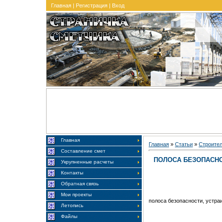
Главная
|
Регистрация
|
Вход
Главная
Главная
»
Статьи
»
Строите
Составление смет
ПОЛОСА БЕЗОПАСН
Укрупненные расчеты
Контакты
Обратная связь
Мои проекты
полоса безопасности, устра
Летопись
Файлы