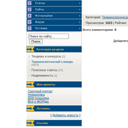
Статьи
Сайты
Фотоальбом
Категория
:
Терминологическ
Форум
Просмотров
:
1023
|
Рейтинг
:
Гостевая
Всего комментариев
:
0
Добавлять
Категории раздела
Тендеры и конкурсы
[0]
Терминологический словарь
[4914]
Полезные советы
[15]
Недвижимость
[2]
Мои проекты
Сметный портал
Нормативы
B2B площадка
Всё о ФОРДах
Летопись
[
Добавить новость
]
Ссылки