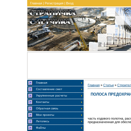
Главная
|
Регистрация
|
Вход
Главная
Главная
»
Статьи
»
Строите
Составление смет
ПОЛОСА ПРЕДОХРА
Укрупненные расчеты
Контакты
Обратная связь
Мои проекты
часть ездового полотна, ра
Летопись
предназначенная для обеспе
Файлы