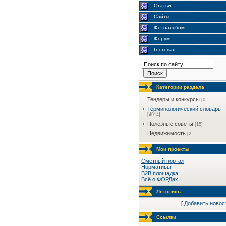
Статьи
Сайты
Фотоальбом
Форум
Гостевая
Категории раздела
Тендеры и конкурсы
[0]
Терминологический словарь
[4914]
Полезные советы
[15]
Недвижимость
[2]
Мои проекты
Сметный портал
Нормативы
B2B площадка
Всё о ФОРДах
Летопись
[
Добавить новос
Ссылки