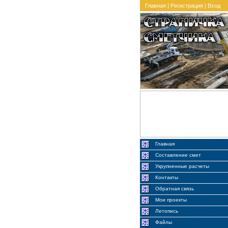
Главная
|
Регистрация
|
Вход
Главная
Составление смет
Укрупненные расчеты
Контакты
Обратная связь
Мои проекты
Летопись
Файлы