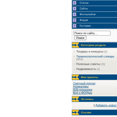
Статьи
Сайты
Фотоальбом
Форум
Гостевая
Категории раздела
Тендеры и конкурсы
[0]
Терминологический словарь
[4914]
Полезные советы
[15]
Недвижимость
[2]
Мои проекты
Сметный портал
Нормативы
B2B площадка
Всё о ФОРДах
Летопись
[
Добавить новос
Ссылки