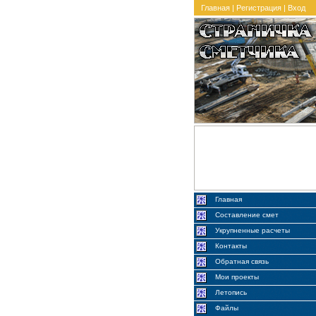
Главная
|
Регистрация
|
Вход
Главная
Составление смет
Укрупненные расчеты
Контакты
Обратная связь
Мои проекты
Летопись
Файлы