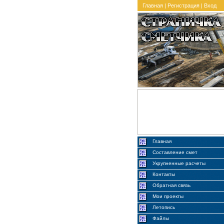
Главная
|
Регистрация
|
Вход
Главная
Составление смет
Укрупненные расчеты
Контакты
Обратная связь
Мои проекты
Летопись
Файлы