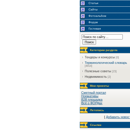
Статьи
Сайты
Фотоальбом
Форум
Гостевая
Категории раздела
Тендеры и конкурсы
[0]
Терминологический словарь
[4914]
Полезные советы
[15]
Недвижимость
[2]
Мои проекты
Сметный портал
Нормативы
B2B площадка
Всё о ФОРДах
Летопись
[
Добавить новос
Ссылки