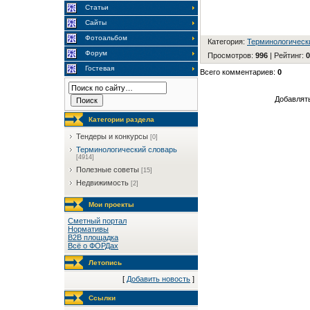
Статьи
Сайты
Фотоальбом
Категория
:
Терминологическ
Форум
Просмотров
:
996
|
Рейтинг
:
0
Гостевая
Всего комментариев
:
0
Добавлять
Категории раздела
Тендеры и конкурсы
[0]
Терминологический словарь
[4914]
Полезные советы
[15]
Недвижимость
[2]
Мои проекты
Сметный портал
Нормативы
B2B площадка
Всё о ФОРДах
Летопись
[
Добавить новость
]
Ссылки