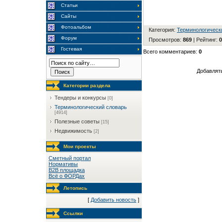
Статьи
Сайты
Фотоальбом
Категория
:
Терминологическ
Форум
Просмотров
:
869
|
Рейтинг
:
0
Гостевая
Всего комментариев
:
0
Добавлять
Категории раздела
Тендеры и конкурсы
[0]
Терминологический словарь
[4914]
Полезные советы
[15]
Недвижимость
[2]
Мои проекты
Сметный портал
Нормативы
B2B площадка
Всё о ФОРДах
Летопись
[
Добавить новость
]
Ссылки