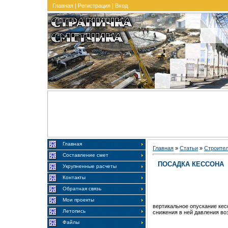
Главная
|
Регистрация
|
Вход
Главная
Главная
»
Статьи
»
Строите
Составление смет
ПОСАДКА КЕССОНА
Укрупненные расчеты
Контакты
Обратная связь
Мои проекты
вертикальное опускание кес
Летопись
снижения в ней давления во
Файлы