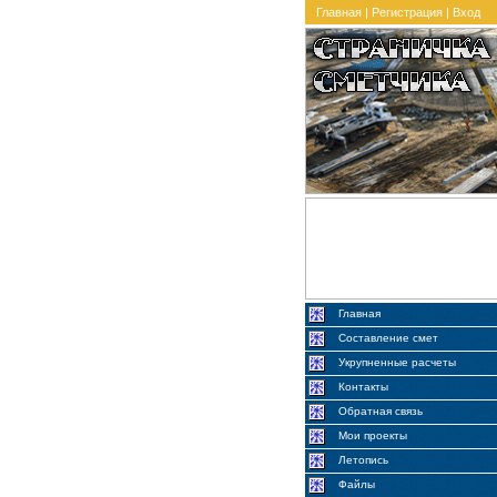
Главная
|
Регистрация
|
Вход
Главная
Составление смет
Укрупненные расчеты
Контакты
Обратная связь
Мои проекты
Летопись
Файлы