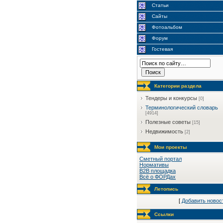
Статьи
Сайты
Фотоальбом
Форум
Гостевая
Категории раздела
Тендеры и конкурсы
[0]
Терминологический словарь
[4914]
Полезные советы
[15]
Недвижимость
[2]
Мои проекты
Сметный портал
Нормативы
B2B площадка
Всё о ФОРДах
Летопись
[
Добавить новос
Ссылки