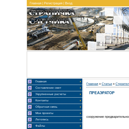
Главная
|
Регистрация
|
Вход
Главная
Главная
»
Статьи
»
Строите
Составление смет
ПРЕАЭРАТОР
Укрупненные расчеты
Контакты
Обратная связь
Мои проекты
сооружение предварительно
Летопись
Файлы