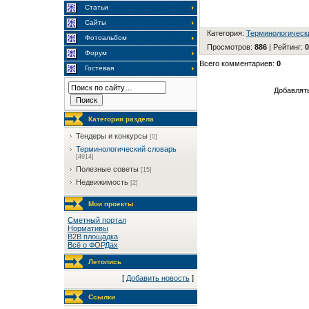
Статьи
Сайты
Категория
:
Терминологическ
Фотоальбом
Просмотров
:
886
|
Рейтинг
:
0
Форум
Всего комментариев
:
0
Гостевая
Добавлять
Категории раздела
Тендеры и конкурсы
[0]
Терминологический словарь
[4914]
Полезные советы
[15]
Недвижимость
[2]
Мои проекты
Сметный портал
Нормативы
B2B площадка
Всё о ФОРДах
Летопись
[
Добавить новость
]
Ссылки