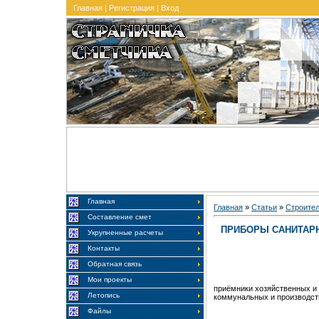
Главная
|
Регистрация
|
Вход
Главная
Главная
»
Статьи
»
Строите
Составление смет
ПРИБОРЫ САНИТАР
Укрупненные расчеты
Контакты
Обратная связь
Мои проекты
приёмники хозяйственных и
Летопись
коммунальных и производст
Файлы