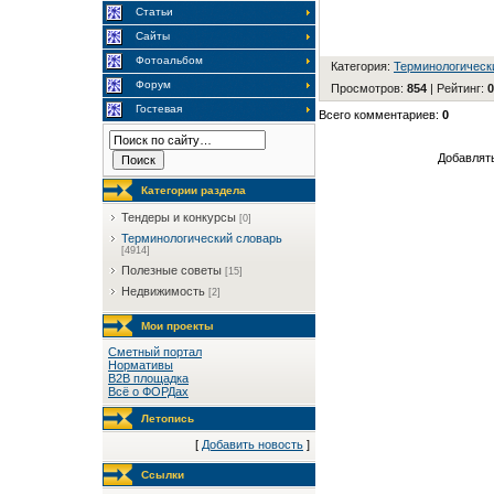
Статьи
Сайты
Фотоальбом
Категория
:
Терминологическ
Форум
Просмотров
:
854
|
Рейтинг
:
0
Гостевая
Всего комментариев
:
0
Добавлять
Категории раздела
Тендеры и конкурсы
[0]
Терминологический словарь
[4914]
Полезные советы
[15]
Недвижимость
[2]
Мои проекты
Сметный портал
Нормативы
B2B площадка
Всё о ФОРДах
Летопись
[
Добавить новость
]
Ссылки