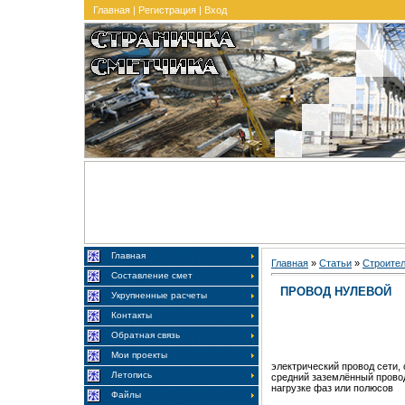
Главная
|
Регистрация
|
Вход
Главная
Главная
»
Статьи
»
Строите
Составление смет
ПРОВОД НУЛЕВОЙ
Укрупненные расчеты
Контакты
Обратная связь
Мои проекты
электрический провод сети,
Летопись
средний заземлённый прово
нагрузке фаз или полюсов
Файлы