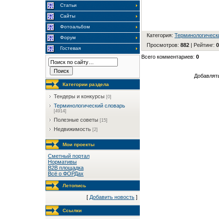
Статьи
Сайты
Фотоальбом
Категория
:
Терминологическ
Форум
Просмотров
:
882
|
Рейтинг
:
0
Гостевая
Всего комментариев
:
0
Добавлять
Категории раздела
Тендеры и конкурсы
[0]
Терминологический словарь
[4914]
Полезные советы
[15]
Недвижимость
[2]
Мои проекты
Сметный портал
Нормативы
B2B площадка
Всё о ФОРДах
Летопись
[
Добавить новость
]
Ссылки