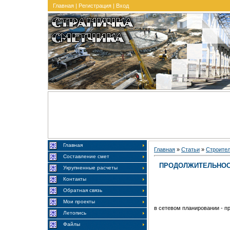
Главная
|
Регистрация
|
Вход
Главная
Главная
»
Статьи
»
Строите
Составление смет
ПРОДОЛЖИТЕЛЬНОС
Укрупненные расчеты
Контакты
Обратная связь
Мои проекты
в сетевом планировании - 
Летопись
Файлы