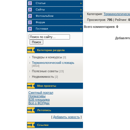
Статьи
Сайты
Категория
:
Терминологическ
Фотоальбом
Просмотров
:
795
|
Рейтинг
:
0
Форум
Всего комментариев
:
0
Гостевая
Добавлять
Категории раздела
Тендеры и конкурсы
[0]
Терминологический словарь
[4914]
Полезные советы
[15]
Недвижимость
[2]
Мои проекты
Сметный портал
Нормативы
B2B площадка
Всё о ФОРДах
Летопись
[
Добавить новость
]
Ссылки