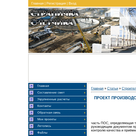
Главная
|
Регистрация
|
Вход
Главная
Главная
»
Статьи
»
Строите
Составление смет
ПРОЕКТ ПРОИЗВОДСТ
Укрупненные расчеты
Контакты
Обратная связь
Мои проекты
часть ПОС, определяющая т
Летопись
руководящим документом пр
контролю качества и приём
Файлы