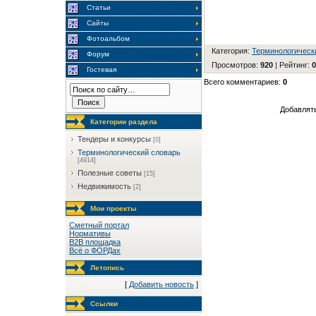
Статьи
Сайты
Фотоальбом
Категория
:
Терминологическ
Форум
Просмотров
:
920
|
Рейтинг
:
0
Гостевая
Всего комментариев
:
0
Добавлять
Категории раздела
Тендеры и конкурсы
[0]
Терминологический словарь
[4914]
Полезные советы
[15]
Недвижимость
[2]
Мои проекты
Сметный портал
Нормативы
B2B площадка
Всё о ФОРДах
Летопись
[
Добавить новость
]
Ссылки