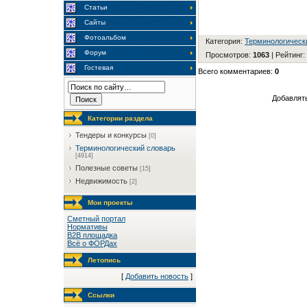
Статьи
Сайты
Фотоальбом
Категория
:
Терминологическ
Форум
Просмотров
:
1063
|
Рейтинг
:
Гостевая
Всего комментариев
:
0
Добавлять
Категории раздела
Тендеры и конкурсы
[0]
Терминологический словарь
[4914]
Полезные советы
[15]
Недвижимость
[2]
Мои проекты
Сметный портал
Нормативы
B2B площадка
Всё о ФОРДах
Летопись
[
Добавить новость
]
Ссылки