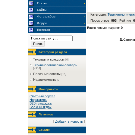
Статьи
Сайты
Категория
:
Терминологическ
Фотоальбом
Просмотров
:
993
|
Рейтинг
:
0
Форум
Всего комментариев
:
0
Гостевая
Добавлять
Категории раздела
Тендеры и конкурсы
[0]
Терминологический словарь
[4914]
Полезные советы
[15]
Недвижимость
[2]
Мои проекты
Сметный портал
Нормативы
B2B площадка
Всё о ФОРДах
Летопись
[
Добавить новость
]
Ссылки