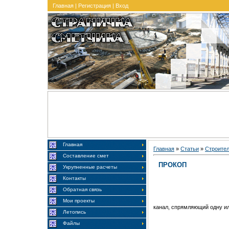
Главная
|
Регистрация
|
Вход
Главная
Главная
»
Статьи
»
Строите
Составление смет
ПРОКОП
Укрупненные расчеты
Контакты
Обратная связь
Мои проекты
канал, спрямляющий одну ил
Летопись
Файлы