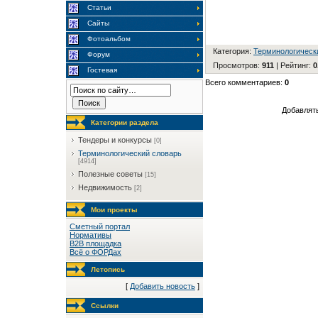
Статьи
Сайты
Фотоальбом
Категория
:
Терминологическ
Форум
Просмотров
:
911
|
Рейтинг
:
0
Гостевая
Всего комментариев
:
0
Добавлять
Категории раздела
Тендеры и конкурсы
[0]
Терминологический словарь
[4914]
Полезные советы
[15]
Недвижимость
[2]
Мои проекты
Сметный портал
Нормативы
B2B площадка
Всё о ФОРДах
Летопись
[
Добавить новость
]
Ссылки