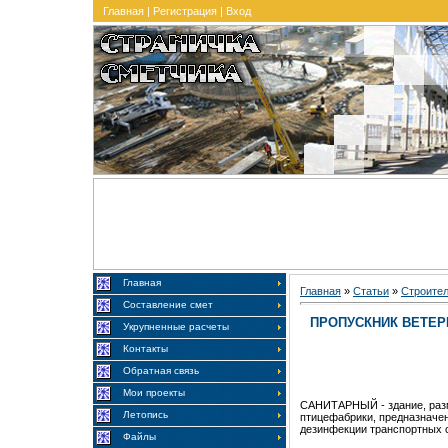
Главная
|
Регистрация
|
Вход
Главная
Главная
»
Статьи
»
Строите
Составление смет
ПРОПУСКНИК ВЕТЕ
Укрупненные расчеты
Контакты
Обратная связь
Мои проекты
CАНИТАРНЫЙ - здание, разм
Летопись
птицефабрики, предназначен
дезинфекции транспортных 
Файлы