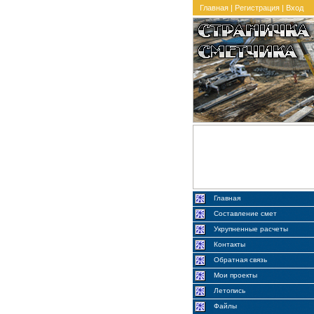
Главная
|
Регистрация
|
Вход
Главная
Составление смет
Укрупненные расчеты
Контакты
Обратная связь
Мои проекты
Летопись
Файлы