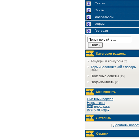
Статьи
Сайты
Фотоальбом
Форум
Гостевая
Категории раздела
Тендеры и конкурсы
[0]
Терминологический словарь
[4914]
Полезные советы
[15]
Недвижимость
[2]
Мои проекты
Сметный портал
Нормативы
B2B площадка
Всё о ФОРДах
Летопись
[
Добавить новос
Ссылки