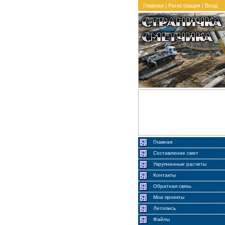
Главная
|
Регистрация
|
Вход
Главная
Составление смет
Укрупненные расчеты
Контакты
Обратная связь
Мои проекты
Летопись
Файлы