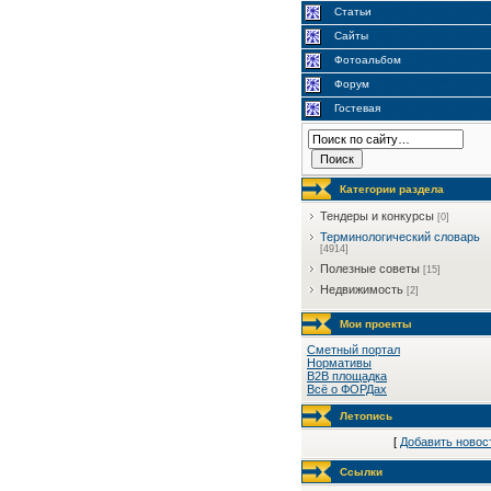
Статьи
Сайты
Фотоальбом
Форум
Гостевая
Категории раздела
Тендеры и конкурсы
[0]
Терминологический словарь
[4914]
Полезные советы
[15]
Недвижимость
[2]
Мои проекты
Сметный портал
Нормативы
B2B площадка
Всё о ФОРДах
Летопись
[
Добавить новос
Ссылки