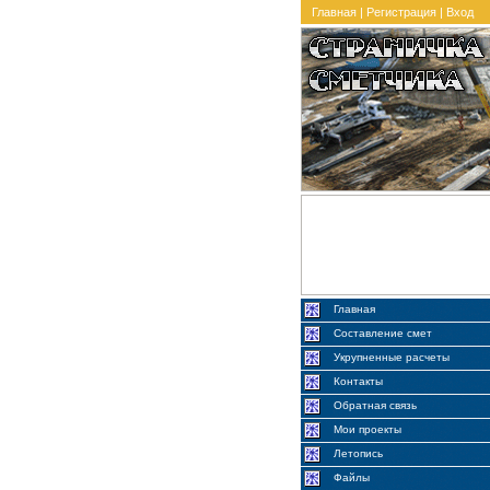
Главная
|
Регистрация
|
Вход
Главная
Составление смет
Укрупненные расчеты
Контакты
Обратная связь
Мои проекты
Летопись
Файлы