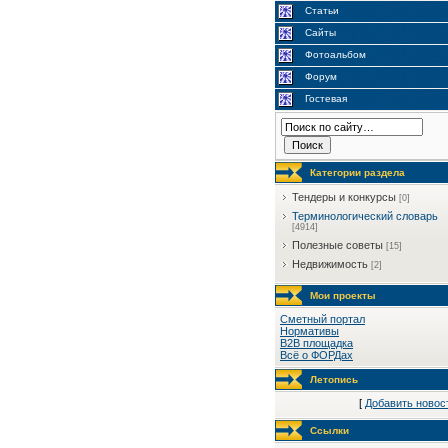
Статьи
Сайты
Фотоальбом
Форум
Гостевая
Категории раздела
Тендеры и конкурсы
[0]
Терминологический словарь
[4914]
Полезные советы
[15]
Недвижимость
[2]
Мои проекты
Сметный портал
Нормативы
B2B площадка
Всё о ФОРДах
Летопись
[
Добавить новос
Ссылки