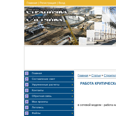
Главная
|
Регистрация
|
Вход
Главная
Главная
»
Статьи
»
Строите
Составление смет
РАБОТА КРИТИЧЕСК
Укрупненные расчеты
Контакты
Обратная связь
Мои проекты
в сетевой модели - работа 
Летопись
Файлы