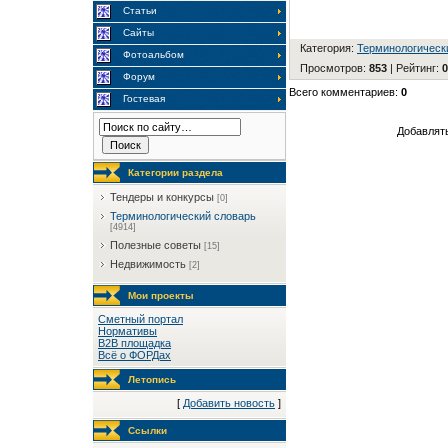
Статьи
Сайты
Категория
:
Терминологическ
Фотоальбом
Просмотров
:
853
|
Рейтинг
:
0
Форум
Всего комментариев
:
0
Гостевая
Добавлять
Категории раздела
Тендеры и конкурсы
[0]
Терминологический словарь
[4914]
Полезные советы
[15]
Недвижимость
[2]
Мои проекты
Сметный портал
Нормативы
B2B площадка
Всё о ФОРДах
Летопись
[
Добавить новость
]
Ссылки