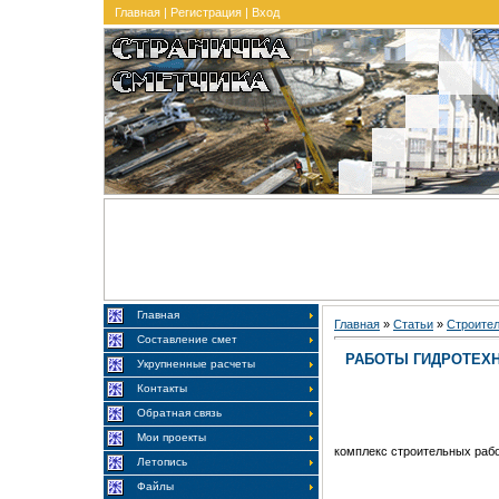
Главная
|
Регистрация
|
Вход
Главная
Главная
»
Статьи
»
Строите
Составление смет
РАБОТЫ ГИДРОТЕХ
Укрупненные расчеты
Контакты
Обратная связь
Мои проекты
комплекс строительных раб
Летопись
Файлы