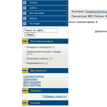
Статьи
Сайты
Категория
:
Терминологическ
Фотоальбом
Просмотров
:
917
|
Рейтинг
:
0
Форум
Всего комментариев
:
0
Гостевая
Добавлять
Категории раздела
Тендеры и конкурсы
[0]
Терминологический словарь
[4914]
Полезные советы
[15]
Недвижимость
[2]
Мои проекты
Сметный портал
Нормативы
B2B площадка
Всё о ФОРДах
Летопись
[
Добавить новость
]
Ссылки