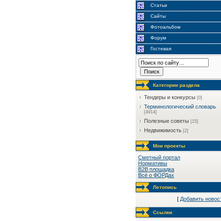
Статьи
Сайты
Фотоальбом
Форум
Гостевая
Категории раздела
Тендеры и конкурсы
[0]
Терминологический словарь
[4914]
Полезные советы
[15]
Недвижимость
[2]
Мои проекты
Сметный портал
Нормативы
B2B площадка
Всё о ФОРДах
Летопись
[
Добавить новос
Ссылки