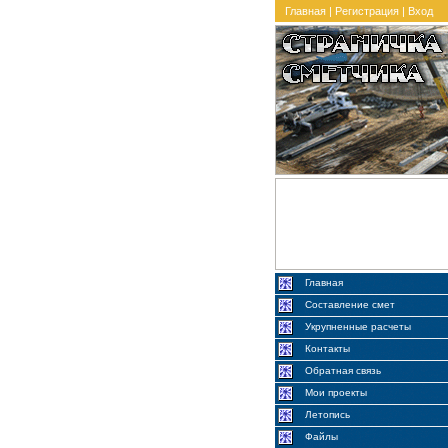
Главная
|
Регистрация
|
Вход
Главная
Составление смет
Укрупненные расчеты
Контакты
Обратная связь
Мои проекты
Летопись
Файлы