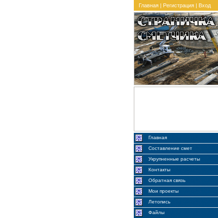
Главная
|
Регистрация
|
Вход
Главная
Составление смет
Укрупненные расчеты
Контакты
Обратная связь
Мои проекты
Летопись
Файлы