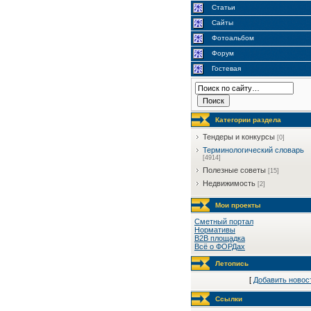
Статьи
Сайты
Фотоальбом
Форум
Гостевая
Категории раздела
Тендеры и конкурсы
[0]
Терминологический словарь
[4914]
Полезные советы
[15]
Недвижимость
[2]
Мои проекты
Сметный портал
Нормативы
B2B площадка
Всё о ФОРДах
Летопись
[
Добавить новос
Ссылки