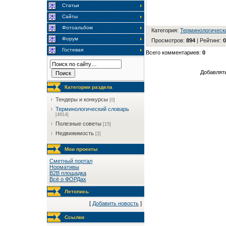
Статьи
Сайты
Фотоальбом
Категория
:
Терминологическ
Форум
Просмотров
:
894
|
Рейтинг
:
0
Гостевая
Всего комментариев
:
0
Добавлять
Категории раздела
Тендеры и конкурсы
[0]
Терминологический словарь
[4914]
Полезные советы
[15]
Недвижимость
[2]
Мои проекты
Сметный портал
Нормативы
B2B площадка
Всё о ФОРДах
Летопись
[
Добавить новость
]
Ссылки