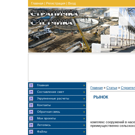
Главная
|
Регистрация
|
Вход
Главная
Главная
»
Статьи
»
Строите
Составление смет
РЫНОК
Укрупненные расчеты
Контакты
Обратная связь
Мои проекты
комплекс сооружений в насе
Летопись
преимущественно сельскох
Файлы