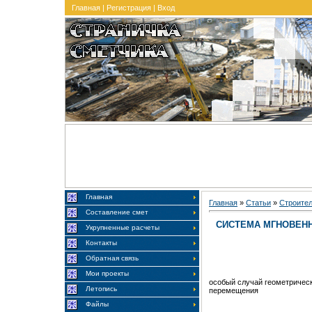
Главная
|
Регистрация
|
Вход
Главная
Главная
»
Статьи
»
Строите
Составление смет
СИСТЕМА МГНОВЕН
Укрупненные расчеты
Контакты
Обратная связь
Мои проекты
особый случай геометричес
Летопись
перемещения
Файлы