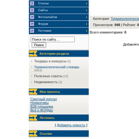
Статьи
Сайты
Фотоальбом
Категория
:
Терминологическ
Форум
Просмотров
:
948
|
Рейтинг
:
0
Гостевая
Всего комментариев
:
0
Добавлять
Категории раздела
Тендеры и конкурсы
[0]
Терминологический словарь
[4914]
Полезные советы
[15]
Недвижимость
[2]
Мои проекты
Сметный портал
Нормативы
B2B площадка
Всё о ФОРДах
Летопись
[
Добавить новость
]
Ссылки