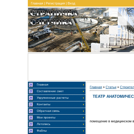
Главная
|
Регистрация
|
Вход
Главная
Главная
»
Статьи
»
Строите
Составление смет
ТЕАТР АНАТОМИЧЕС
Укрупненные расчеты
Контакты
Обратная связь
Мои проекты
помещение в медицинском в
Летопись
Файлы