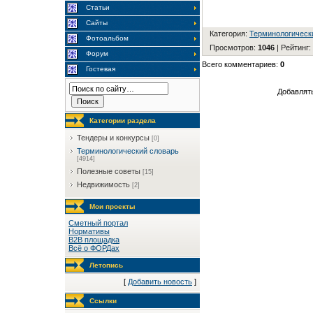
Статьи
Сайты
Категория
:
Терминологическ
Фотоальбом
Просмотров
:
1046
|
Рейтинг
:
Форум
Всего комментариев
:
0
Гостевая
Добавлять
Категории раздела
Тендеры и конкурсы
[0]
Терминологический словарь
[4914]
Полезные советы
[15]
Недвижимость
[2]
Мои проекты
Сметный портал
Нормативы
B2B площадка
Всё о ФОРДах
Летопись
[
Добавить новость
]
Ссылки