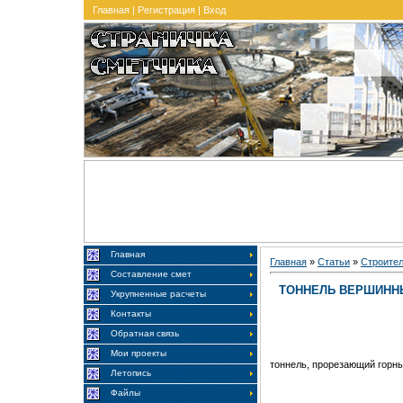
Главная
|
Регистрация
|
Вход
Главная
Главная
»
Статьи
»
Строите
Составление смет
ТОННЕЛЬ ВЕРШИНН
Укрупненные расчеты
Контакты
Обратная связь
Мои проекты
тоннель, прорезающий горны
Летопись
Файлы