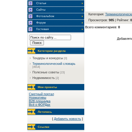
Статьи
Сайты
Категория
:
Терминологическ
Фотоальбом
Просмотров
:
985
|
Рейтинг
:
0
Форум
Всего комментариев
:
0
Гостевая
Добавлять
Категории раздела
Тендеры и конкурсы
[0]
Терминологический словарь
[4914]
Полезные советы
[15]
Недвижимость
[2]
Мои проекты
Сметный портал
Нормативы
B2B площадка
Всё о ФОРДах
Летопись
[
Добавить новость
]
Ссылки