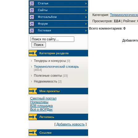
Статьи
Сайты
Категория
:
Терминологическ
Фотоальбом
Просмотров
:
1114
|
Рейтинг
:
Форум
Всего комментариев
:
0
Гостевая
Добавлять
Категории раздела
Тендеры и конкурсы
[0]
Терминологический словарь
[4914]
Полезные советы
[15]
Недвижимость
[2]
Мои проекты
Сметный портал
Нормативы
B2B площадка
Всё о ФОРДах
Летопись
[
Добавить новость
]
Ссылки