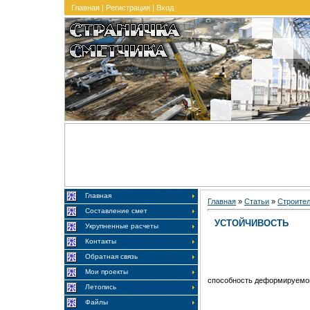
Главная
|
Регистрация
|
Вход
Главная
Главная
»
Статьи
»
Строите
Составление смет
УСТОЙЧИВОСТЬ
Укрупненные расчеты
Контакты
Обратная связь
Мои проекты
способность деформируемог
Летопись
Файлы