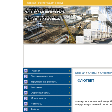
Главная
|
Регистрация
|
Вход
Главная
Главная
»
Статьи
»
Строите
Составление смет
ФЛЮТБЕТ
Укрупненные расчеты
Контакты
Обратная связь
Мои проекты
совокупность частей водосб
Летопись
понур, водосливный порог, 
Файлы