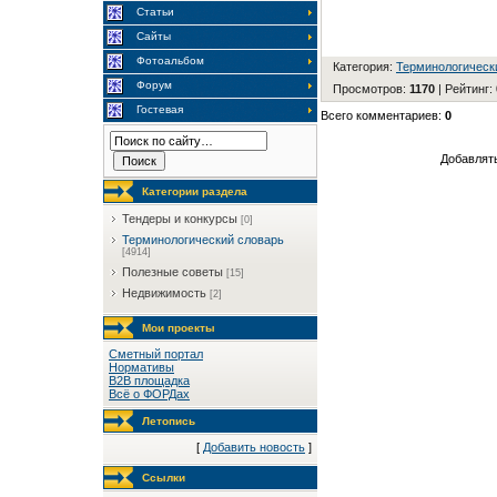
Статьи
Сайты
Фотоальбом
Категория
:
Терминологическ
Форум
Просмотров
:
1170
|
Рейтинг
:
Гостевая
Всего комментариев
:
0
Добавлять
Категории раздела
Тендеры и конкурсы
[0]
Терминологический словарь
[4914]
Полезные советы
[15]
Недвижимость
[2]
Мои проекты
Сметный портал
Нормативы
B2B площадка
Всё о ФОРДах
Летопись
[
Добавить новость
]
Ссылки