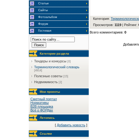
Статьи
Сайты
Фотоальбом
Категория
:
Терминологическ
Форум
Просмотров
:
1119
|
Рейтинг
:
Гостевая
Всего комментариев
:
0
Добавлять
Категории раздела
Тендеры и конкурсы
[0]
Терминологический словарь
[4914]
Полезные советы
[15]
Недвижимость
[2]
Мои проекты
Сметный портал
Нормативы
B2B площадка
Всё о ФОРДах
Летопись
[
Добавить новость
]
Ссылки