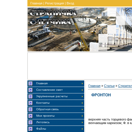
Главная
|
Регистрация
|
Вход
Главная
Главная
»
Статьи
»
Строите
Составление смет
ФРОНТОН
Укрупненные расчеты
Контакты
Обратная связь
Мои проекты
верхняя часть торцевого фа
Летопись
венчающим карнизом; Ф. в кл
Файлы