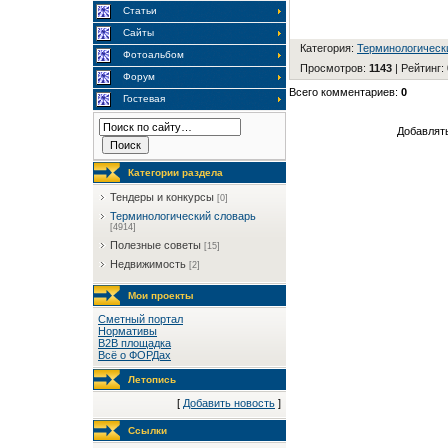
Статьи
Сайты
Категория
:
Терминологическ
Фотоальбом
Просмотров
:
1143
|
Рейтинг
:
Форум
Всего комментариев
:
0
Гостевая
Добавлять
Категории раздела
Тендеры и конкурсы
[0]
Терминологический словарь
[4914]
Полезные советы
[15]
Недвижимость
[2]
Мои проекты
Сметный портал
Нормативы
B2B площадка
Всё о ФОРДах
Летопись
[
Добавить новость
]
Ссылки