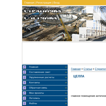
Главная
|
Регистрация
|
Вход
Главная
Главная
»
Статьи
»
Строите
Составление смет
ЦЕЛЛА
Укрупненные расчеты
Контакты
Обратная связь
Мои проекты
главное помещение античног
Летопись
Файлы